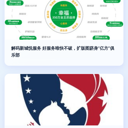
解码新城悦服务 好服务唯快不破，扩版图跻身“亿方”俱
乐部