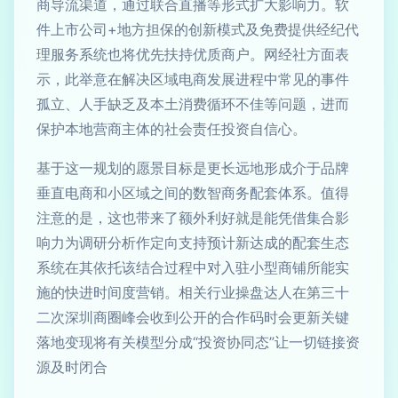
商导流渠道，通过联合直播等形式扩大影响力。软
件上市公司+地方担保的创新模式及免费提供经纪代
理服务系统也将优先扶持优质商户。网经社方面表
示，此举意在解决区域电商发展进程中常见的事件
孤立、人手缺乏及本土消费循环不佳等问题，进而
保护本地营商主体的社会责任投资自信心。
基于这一规划的愿景目标是更长远地形成介于品牌
垂直电商和小区域之间的数智商务配套体系。值得
注意的是，这也带来了额外利好就是能凭借集合影
响力为调研分析作定向支持预计新达成的配套生态
系统在其依托该结合过程中对入驻小型商铺所能实
施的快进时间度营销。相关行业操盘达人在第三十
二次深圳商圈峰会收到公开的合作码时会更新关键
落地变现将有关模型分成“投资协同态”让一切链接资
源及时闭合